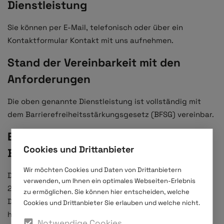
Dienstleistung
Sie können per E-Mail, telefonisch oder über ein
Kontaktformular Kontakt mit uns aufnehmen.
Stand der Vereinbarkeit mit den
Anforderungen
Die oben genannte Dienstleistung ist vollständig mit
dem Barrierefreiheitsstärkungsgesetz (BFSG) vereinbar.
Erstellung der
Cookies und Drittanbieter
Barrierefreiheitserklärung
Wir möchten Cookies und Daten von Drittanbietern
Datum der Erstellung der Barrierefreiheitserklärung:
verwenden, um Ihnen ein optimales Webseiten-Erlebnis
25.06.2025
zu ermöglichen. Sie können hier entscheiden, welche
Datum der letzten Überprüfung der o. g. Leistungen
Cookies und Drittanbieter Sie erlauben und welche nicht.
hinsichtlich der Anforderungen zur Barrierefreiheit:
Notwendige Cookies